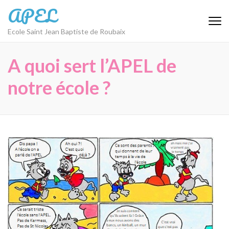
Aller
APEL
au
contenu
Ecole Saint Jean Baptiste de Roubaix
(Pressez
Entrée)
A quoi sert l’APEL de
notre école ?